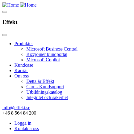
Effekt
Produkter
Microsoft Business Central
Bizzjoiner kundportal
Microsoft Copilot
Kundcase
Karriär
Om oss
Detta är Effekt
Care - Kundsupport
Utbildningskatalog
Integritet och säkerhet
info@effekt.se
+46 8 564 84 200
Logga in
Kontakta oss
Navigation