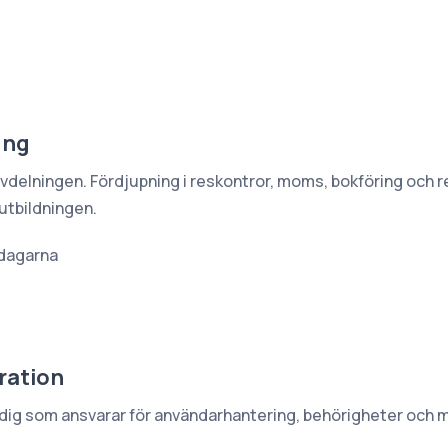
ing
vdelningen. Fördjupning i reskontror, moms, bokföring och r
utbildningen.
dagarna
ration
dig som ansvarar för användarhantering, behörigheter och mil