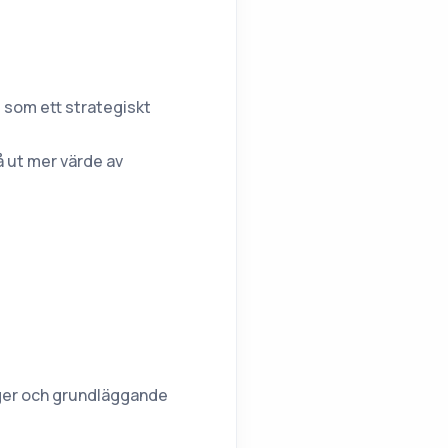
l som ett strategiskt
å ut mer värde av
lager och grundläggande