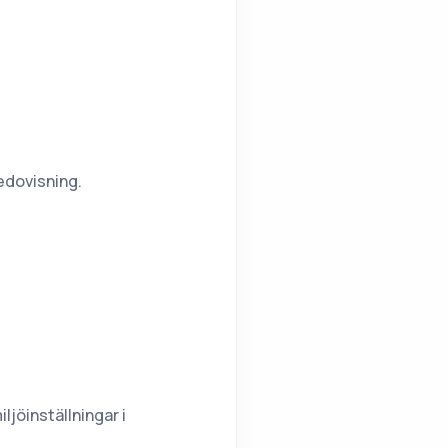
edovisning.
jöinställningar i