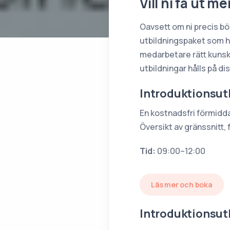
Vill ni få ut m
Oavsett om ni precis bö
utbildningspaket som hj
medarbetare rätt kunska
utbildningar hålls på d
Introduktionsutb
En kostnadsfri förmidda
Översikt av gränssnitt,
Tid:
09:00–12:00
Läs mer och boka
Introduktionsutb