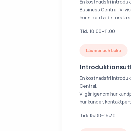
En kostnadsfri introdukt
Business Central. Vi vi
hur ni kan ta de första
Tid:
10:00–11:00
Läs mer och boka
Introduktionsutb
En kostnadsfri introduk
Central.
Vi går igenom hur kund
hur kunder, kontaktpers
Tid:
15:00–16:30