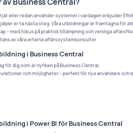
er av Business Central?
rjat eller redan använder systemet i vardagen erbjuder Effe
älper er ta nästa steg. Våra utbildningar är framtagna för at
p – med fokus på praktisk tillämpning och verkliga affärsfl
istans av våra erfarna affärssystemkonsulter.
ildning i Business Central
g för dig som är nyfiken på Business Central.
 funktioner och möjligheter – perfekt för nya användare och 
ildning i Power BI för Business Central