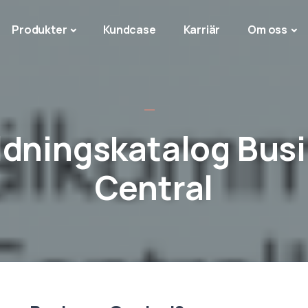
Produkter
Kundcase
Karriär
Om oss
ldningskatalog Bus
Central