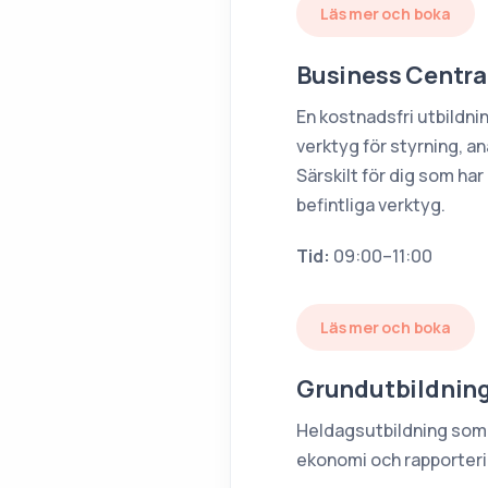
Läs mer och boka
Business Centra
En kostnadsfri utbildni
verktyg för styrning, 
Särskilt för dig som ha
befintliga verktyg.
Tid:
09:00–11:00
Läs mer och boka
Grundutbildnin
Heldagsutbildning som g
ekonomi och rapporteri