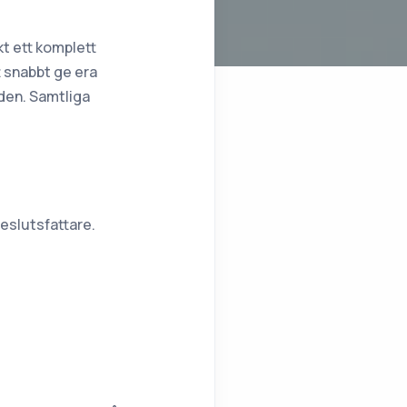
kt ett komplett
t snabbt ge era
öden. Samtliga
beslutsfattare.